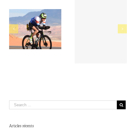
Seine-et-Marne. Franck
BRAVO À NOTRE
Escomel, l’iron-man de
CHAMPION LOCAL
Ponthierry
Articles récents