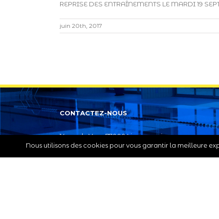
REPRISE DES ENTRAÎNEMENTS LE MARDI 19 SEPTE
juin 20th, 2017
CONTACTEZ-NOUS
14 rue de Vaux 77000 Livry sur seine
Nous utilisons des cookies pour vous garantir la meilleure expé
Phone: 06 07 30 02 98
Email:
eit@triathlon-ponthierry.fr
Copyright 2012 - 2016 Av