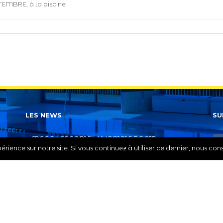
MBRE, à la piscine
LES NEWS
SU
FRANCK ESCOMEL, L’HOMME DE FER
rience sur notre site. Si vous continuez à utiliser ce dernier, nous co
Seine-et-Marne. Franck Escomel, l’iron-man de
Ponthierry
ada | Tous droits réservés | Créé par
KAMELEON COMMUNICATION
|
Pol