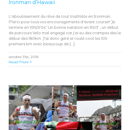
Ironman d’Hawaii
L'aboutissement du rêve de tout triathlète en Ironman.
Merci pour tous vos encouragements d'avant course!! Je
termine en 10h25'04" Un bonne natation en 1h03' , un début
de parcours Velo mal engagé car j'ai eu des crampes des le
début des 180km. J'ai donc géré et roulé cool les 100
premiers km avec beaucoup de [...]
octobre 31st, 2016
Read More