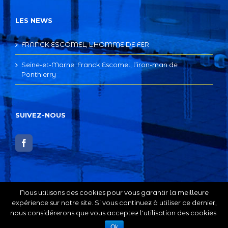
LES NEWS
FRANCK ESCOMEL, L’HOMME DE FER
Seine-et-Marne. Franck Escomel, l’iron-man de
Ponthierry
SUIVEZ-NOUS
Nous utilisons des cookies pour vous garantir la meilleure
expérience sur notre site. Si vous continuez à utiliser ce dernier,
nous considérerons que vous acceptez l'utilisation des cookies.
Copyright 2012 - 2016 Avada | Tous droits réservés | Créé par
KAMELEON COMMUNICATION
|
Politique de confidentialité
Ok