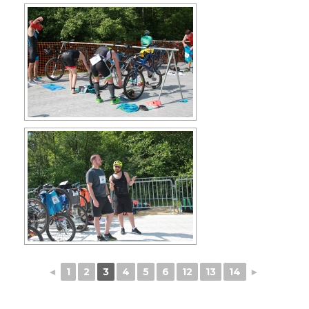
◄
1
2
3
4
5
6
12
13
14
►