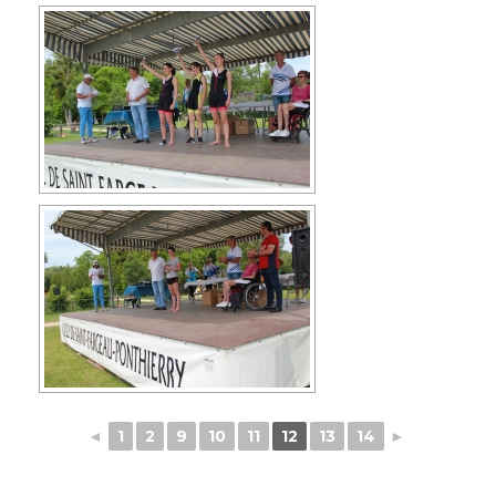
◄
1
2
9
10
11
12
13
14
►